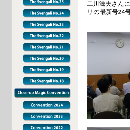
二川滋夫さん
リの最新号24