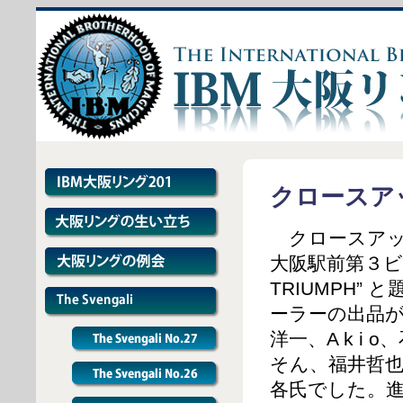
クロースアッ
クロースアッ
大阪駅前第３ビル
TRIUMPH”
ーラーの出品
洋一、A k i
そん、福井哲也
各氏でした。