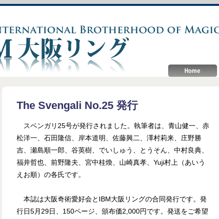
The Svengali No.25 発行
スベンガリ25号が発行されました。執筆者は、青山健一、赤
松洋一、石田隆信、岸本道明、佐藤興二、澤村莉来、庄野勝
吉、瀬島順一郎、谷英樹、でいしゅう、とうそん、中村良典、
福井哲也、前野隆夫、宮中桂煥、山崎真孝、Yuji村上（あいう
えお順）の各氏です。
本誌は大阪奇術愛好会とIBM大阪リングの合同発行です。発
行日5月29日、150ページ、頒布価2,000円です。発送をご希望